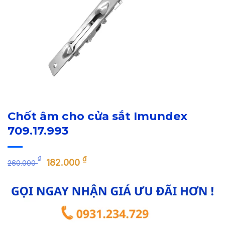
Chốt âm cho cửa sắt Imundex
709.17.993
Giá
Giá
₫
₫
182.000
260.000
gốc
hiện
là:
tại
260.000 ₫.
là:
182.000 ₫.