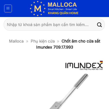
Bỏ
qua
nội
dung
Tìm
kiếm:
Malloca
»
Phụ kiện cửa
»
Chốt âm cho cửa sắt
Imundex 709.17.993