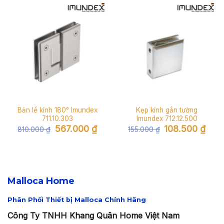
Bản lề kính 180° Imundex
Kẹp kính gắn tường
711.10.303
Imundex 712.12.500
Giá
Giá
Giá
Giá
567.000
₫
108.500
₫
810.000
₫
155.000
₫
gốc
hiện
gốc
hiện
là:
tại
là:
tại
810.000 ₫.
là:
155.000 ₫.
là:
567.000 ₫.
108.5
Malloca Home
Phân Phối Thiết bị Malloca Chính Hãng
Công Ty TNHH Khang Quân Home Việt Nam