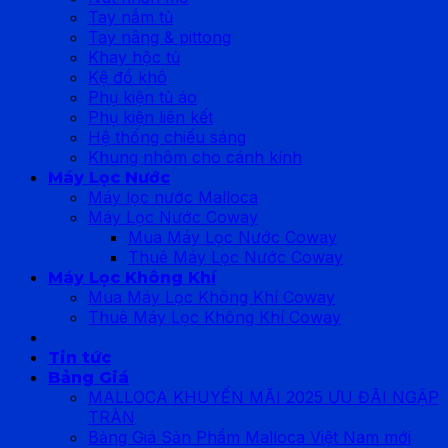
Tay nắm tủ
Tay nâng & pittong
Khay hộc tủ
Kệ đồ khô
Phụ kiện tủ áo
Phụ kiện liên kết
Hệ thống chiếu sáng
Khung nhôm cho cánh kính
Máy Lọc Nước
Máy lọc nước Malloca
Máy Lọc Nước Coway
Mua Máy Lọc Nước Coway
Thuê Máy Lọc Nước Coway
Máy Lọc Không Khí
Mua Máy Lọc Không Khí Coway
Thuê Máy Lọc Không Khí Coway
Tin tức
Bảng Giá
MALLOCA KHUYẾN MÃI 2025 ƯU ĐÃI NGẬP
TRÀN
Bảng Giá Sản Phẩm Malloca Việt Nam mới