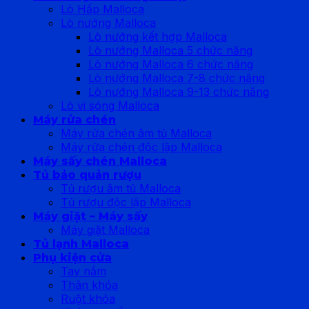
Lò Hấp Malloca
Lò nướng Malloca
Lò nướng kết hợp Malloca
Lò nướng Malloca 5 chức năng
Lò nướng Malloca 6 chức năng
Lò nướng Malloca 7-8 chức năng
Lò nướng Malloca 9-13 chức năng
Lò vi sóng Malloca
Máy rửa chén
Máy rửa chén âm tủ Malloca
Máy rửa chén độc lập Malloca
Máy sấy chén Malloca
Tủ bảo quản rượu
Tủ rượu âm tủ Malloca
Tủ rượu độc lập Malloca
Máy giặt – Máy sấy
Máy giặt Malloca
Tủ lạnh Malloca
Phụ kiện cửa
Tay nắm
Thân khóa
Ruột khóa