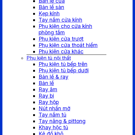
Bản lề cửa
Bản lề sàn
Kẹp kính
Tay nắm cửa kính
Phụ kiện cho cửa kính
phòng tắm
Phụ kiện cửa trượt
Phụ kiện cửa thoát hiểm
Phụ kiện cửa khác
Phụ kiện tủ nội thất
Phụ kiện tủ bếp trên
Phụ kiện tủ bếp dưới
Bản lề & ray
Bản lề
Ray âm
Ray bi
Ray hộp
Nút nhấn mở
Tay nắm tủ
Tay nâng & pittong
Khay hộc tủ
Kệ đồ khô