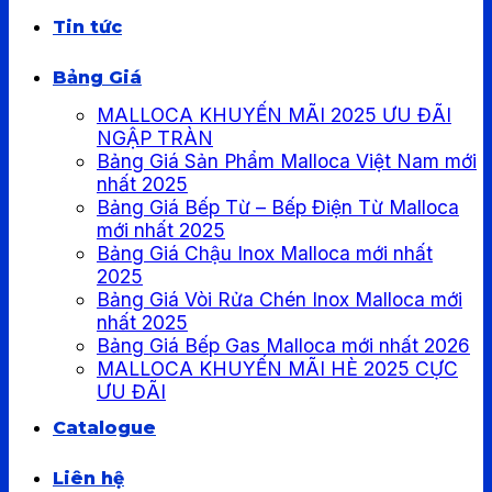
Tin tức
Bảng Giá
MALLOCA KHUYẾN MÃI 2025 ƯU ĐÃI
NGẬP TRÀN
Bảng Giá Sản Phẩm Malloca Việt Nam mới
nhất 2025
Bảng Giá Bếp Từ – Bếp Điện Từ Malloca
mới nhất 2025
Bảng Giá Chậu Inox Malloca mới nhất
2025
Bảng Giá Vòi Rửa Chén Inox Malloca mới
nhất 2025
Bảng Giá Bếp Gas Malloca mới nhất 2026
MALLOCA KHUYẾN MÃI HÈ 2025 CỰC
ƯU ĐÃI
Catalogue
Liên hệ