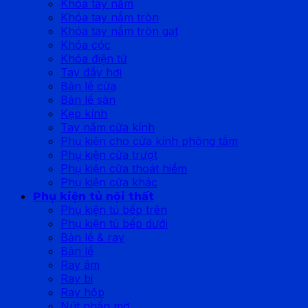
Khóa tay nắm
Khóa tay nắm tròn
Khóa tay nắm tròn gạt
Khóa cóc
Khóa điện tử
Tay đẩy hơi
Bản lề cửa
Bản lề sàn
Kẹp kính
Tay nắm cửa kính
Phụ kiện cho cửa kính phòng tắm
Phụ kiện cửa trượt
Phụ kiện cửa thoát hiểm
Phụ kiện cửa khác
Phụ kiện tủ nội thất
Phụ kiện tủ bếp trên
Phụ kiện tủ bếp dưới
Bản lề & ray
Bản lề
Ray âm
Ray bi
Ray hộp
Nút nhấn mở