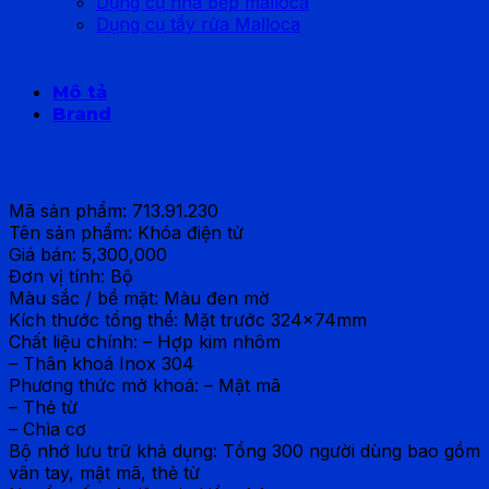
Dụng cụ nhà bếp malloca
Dụng cụ tẩy rửa Malloca
Mô tả
Brand
Khóa điện tử Imundex 713.91.230
Mã sản phẩm: 713.91.230
Tên sản phẩm: Khóa điện tử
Giá bán: 5,300,000
Đơn vị tính: Bộ
Màu sắc / bề mặt: Màu đen mờ
Kích thước tổng thể: Mặt trước 324x74mm
Chất liệu chính: – Hợp kim nhôm
– Thân khoá Inox 304
Phương thức mở khoá: – Mật mã
– Thẻ từ
– Chìa cơ
Bộ nhớ lưu trữ khả dụng: Tổng 300 người dùng bao gồm
vân tay, mật mã, thẻ từ