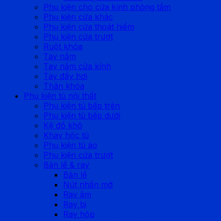
Phụ kiện cho cửa kính phòng tắm
Phụ kiện cửa khác
Phụ kiện cửa thoát hiểm
Phụ kiện cửa trượt
Ruột khóa
Tay nắm
Tay nắm cửa kính
Tay đẩy hơi
Thân khóa
Phụ kiện tủ nội thất
Phụ kiện tủ bếp trên
Phụ kiện tủ bếp dưới
Kệ đồ khô
Khay hộc tủ
Phụ kiện tủ áo
Phụ kiện cửa trượt
Bản lề & ray
Bản lề
Nút nhấn mở
Ray âm
Ray bi
Ray hộp