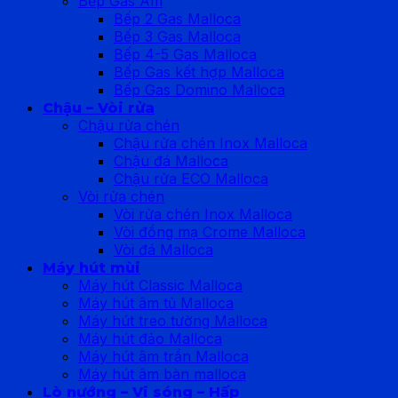
Bếp Gas Âm
Bếp 2 Gas Malloca
Bếp 3 Gas Malloca
Bếp 4-5 Gas Malloca
Bếp Gas kết hợp Malloca
Bếp Gas Domino Malloca
Chậu – Vòi rửa
Chậu rửa chén
Chậu rửa chén Inox Malloca
Chậu đá Malloca
Chậu rửa ECO Malloca
Vòi rửa chén
Vòi rửa chén Inox Malloca
Vòi đồng mạ Crome Malloca
Vòi đá Malloca
Máy hút mùi
Máy hút Classic Malloca
Máy hút âm tủ Malloca
Máy hút treo tường Malloca
Máy hút đảo Malloca
Máy hút âm trần Malloca
Máy hút âm bàn malloca
Lò nướng – Vi sóng – Hấp