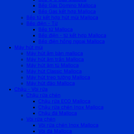
Bếp Gas Domino Malloca
Bếp Gas kết hợp Malloca
Bếp từ kết hợp hút mùi Malloca
Bếp điện - Từ
Bếp từ Malloca
Bếp điện - từ kết hợp Malloca
Bếp điện hồng ngoại Malloca
Máy hút mùi
Máy hút âm bàn malloca
Máy hút âm trần Malloca
Máy hút âm tủ Malloca
Máy hút Classic Malloca
Máy hút treo tường Malloca
Máy hút đảo Malloca
Chậu - Vòi rửa
Chậu rửa chén
Chậu rửa ECO Malloca
Chậu rửa chén Inox Malloca
Chậu đá Malloca
Vòi rửa chén
Vòi rửa chén Inox Malloca
Vòi đá Malloca