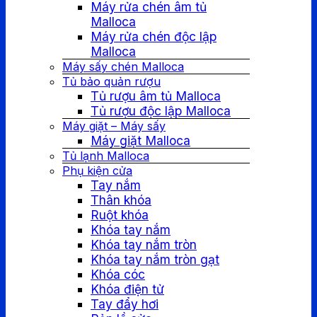
Máy rửa chén âm tủ
Malloca
Máy rửa chén độc lập
Malloca
Máy sấy chén Malloca
Tủ bảo quản rượu
Tủ rượu âm tủ Malloca
Tủ rượu độc lập Malloca
Máy giặt – Máy sấy
Máy giặt Malloca
Tủ lạnh Malloca
Phụ kiện cửa
Tay nắm
Thân khóa
Ruột khóa
Khóa tay nắm
Khóa tay nắm tròn
Khóa tay nắm tròn gạt
Khóa cóc
Khóa điện tử
Tay đẩy hơi