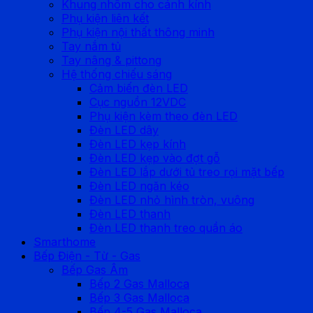
Khung nhôm cho cánh kính
Phụ kiện liên kết
Phụ kiện nội thất thông minh
Tay nắm tủ
Tay nâng & pittong
Hệ thống chiếu sáng
Cảm biến đèn LED
Cục nguồn 12VDC
Phụ kiện kèm theo đèn LED
Đèn LED dây
Đèn LED kẹp kính
Đèn LED kẹp vào đợt gỗ
Đèn LED lắp dưới tủ treo rọi mặt bếp
Đèn LED ngăn kéo
Đèn LED nhỏ hình tròn, vuông
Đèn LED thanh
Đèn LED thanh treo quần áo
Smarthome
Bếp Điện - Từ - Gas
Bếp Gas Âm
Bếp 2 Gas Malloca
Bếp 3 Gas Malloca
Bếp 4-5 Gas Malloca