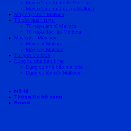
Máy rửa chén âm tủ Malloca
Máy rửa chén độc lập Malloca
Máy sấy chén Malloca
Tủ bảo quản rượu
Tủ rượu âm tủ Malloca
Tủ rượu độc lập Malloca
Máy giặt - Máy sấy
Máy giặt Malloca
Máy sấy Malloca
Tủ lạnh Malloca
Dụng cụ nhà bếp khác
Dụng cụ nhà bếp malloca
Dụng cụ tẩy rửa Malloca
Mô tả
Thông tin bổ sung
Brand
KHÓA THÔNG MINH VS-101