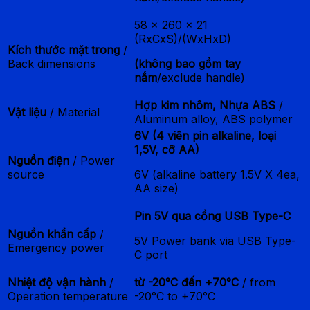
58 x 260 x 21
(RxCxS)/(WxHxD)
Kích thước mặt trong
/
Back dimensions
(không bao gồm tay
nắm
/exclude handle)
Hợp kim nhôm, Nhựa ABS
/
Vật liệu
/ Material
Aluminum alloy, ABS polymer
6V (4 viên pin alkaline, loại
1,5V, cỡ AA)
Nguồn điện
/ Power
source
6V (alkaline battery 1.5V X 4ea,
AA size)
Pin 5V qua cổng USB Type-C
Nguồn khẩn cấp
/
5V Power bank via USB Type-
Emergency power
C port
Nhiệt độ vận hành
/
từ -20°C đến +70°C
/ from
Operation temperature
-20°C to +70°C