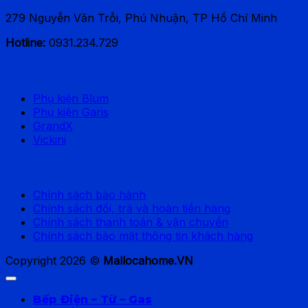
279 Nguyễn Văn Trỗi, Phú Nhuận, TP Hồ Chí Minh
Hotline:
0931.234.729
Thương hiệu phổ biến
Phụ kiện Blum
Phụ kiện Garis
GrandX
Vickini
Chính sách hỗ trợ
Chính sách bảo hành
Chính sách đổi, trả và hoàn tiền hàng
Chính sách thanh toán & vận chuyển
Chính sách bảo mật thông tin khách hàng
Copyright 2026 ©
Mallocahome.VN
Bếp Điện – Từ – Gas