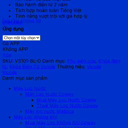
Bảo hành điện tử 2 năm
Tích hợp hoàn toàn Tiếng Việt
Tính năng vượt trội với giá hợp lý
Gọi cho chúng tôi
chat zalo
Ứng dụng
Có APP
Không APP
Xóa
SKU:
VS101-BL-O
Danh mục:
Phụ kiện cửa
,
Khóa điện
tử
,
Khóa Điện Tử Vicode
Thương hiệu:
Vicode
Vicode
Danh mục sản phẩm
Máy Lọc Nước
Máy Lọc Nước Coway
Mua Máy Lọc Nước Coway
Thuê Máy Lọc Nước Coway
Máy lọc nước Malloca
Máy Lọc Không Khí
Mua Máy Lọc Không Khí Coway