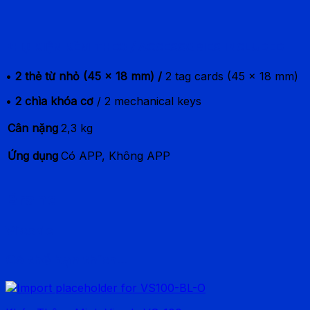
PHỤ KIỆN KÈM THEO / ACCESSORIES INCLUDED
•
2 thẻ từ nhỏ (45 x 18 mm) /
2 tag cards (45 x 18 mm)
•
2 chìa khóa cơ
/ 2 mechanical keys
Cân nặng
2,3 kg
Ứng dụng
Có APP, Không APP
Brand
Vicode
Có thể bạn thích…