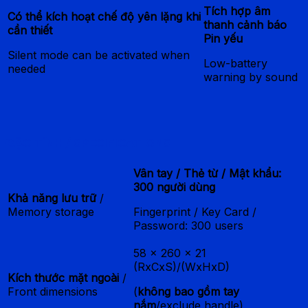
Tích hợp âm
Có thể kích hoạt chế độ yên lặng khi
thanh cảnh báo
cần thiết
Pin yếu
Silent mode can be activated when
Low-battery
needed
warning by sound
ĐẶC TÍNH / SPECIFICATIONS
Vân tay / Thẻ từ / Mật khẩu:
300 người dùng
Khả năng lưu trữ
/
Memory storage
Fingerprint / Key Card /
Password: 300 users
58 x 260 x 21
(RxCxS)/(WxHxD)
Kích thước mặt ngoài
/
Front dimensions
(
không bao gồm tay
nắm
/exclude handle)