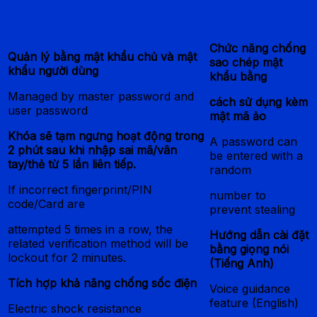
TÍNH NĂNG
Chức năng chống
Quản lý bằng mật khẩu chủ và mật
sao chép mật
khẩu người dùng
khẩu bằng
Managed by master password and
cách sử dụng kèm
user password
mật mã ảo
Khóa sẽ tạm ngưng hoạt động trong
A password can
2 phút sau khi nhập sai mã/vân
be entered with a
tay/thẻ từ 5 lần liên tiếp.
random
If incorrect fingerprint/PIN
number to
code/Card are
prevent stealing
attempted 5 times in a row, the
Hướng dẫn cài đặt
related verification method will be
bằng giọng nói
lockout for 2 minutes.
(Tiếng Anh)
Tích hợp khả năng chống sốc điện
Voice guidance
feature (English)
Electric shock resistance