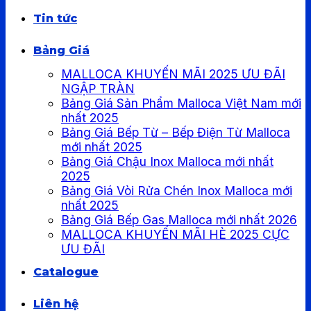
Tin tức
Bảng Giá
MALLOCA KHUYẾN MÃI 2025 ƯU ĐÃI
NGẬP TRÀN
Bảng Giá Sản Phẩm Malloca Việt Nam mới
nhất 2025
Bảng Giá Bếp Từ – Bếp Điện Từ Malloca
mới nhất 2025
Bảng Giá Chậu Inox Malloca mới nhất
2025
Bảng Giá Vòi Rửa Chén Inox Malloca mới
nhất 2025
Bảng Giá Bếp Gas Malloca mới nhất 2026
MALLOCA KHUYẾN MÃI HÈ 2025 CỰC
ƯU ĐÃI
Catalogue
Liên hệ