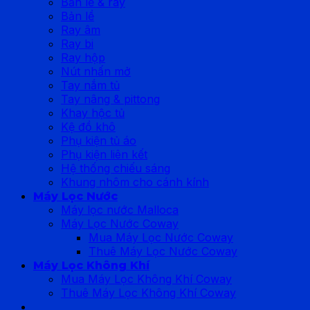
Bản lề & ray
Bản lề
Ray âm
Ray bi
Ray hộp
Nút nhấn mở
Tay nắm tủ
Tay nâng & pittong
Khay hộc tủ
Kệ đồ khô
Phụ kiện tủ áo
Phụ kiện liên kết
Hệ thống chiếu sáng
Khung nhôm cho cánh kính
Máy Lọc Nước
Máy lọc nước Malloca
Máy Lọc Nước Coway
Mua Máy Lọc Nước Coway
Thuê Máy Lọc Nước Coway
Máy Lọc Không Khí
Mua Máy Lọc Không Khí Coway
Thuê Máy Lọc Không Khí Coway