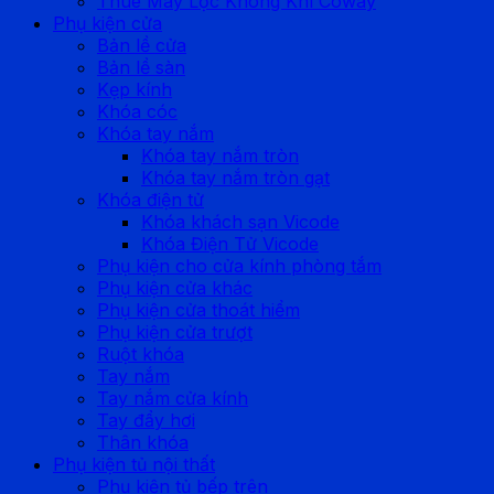
Thuê Máy Lọc Không Khí Coway
Phụ kiện cửa
Bản lề cửa
Bản lề sàn
Kẹp kính
Khóa cóc
Khóa tay nắm
Khóa tay nắm tròn
Khóa tay nắm tròn gạt
Khóa điện tử
Khóa khách sạn Vicode
Khóa Điện Tử Vicode
Phụ kiện cho cửa kính phòng tắm
Phụ kiện cửa khác
Phụ kiện cửa thoát hiểm
Phụ kiện cửa trượt
Ruột khóa
Tay nắm
Tay nắm cửa kính
Tay đẩy hơi
Thân khóa
Phụ kiện tủ nội thất
Phụ kiện tủ bếp trên