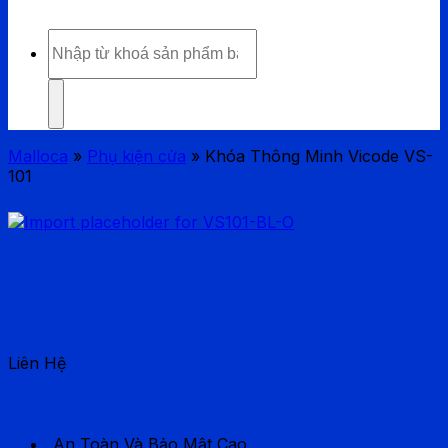
Tìm
kiếm:
Malloca
»
Phụ kiện cửa
»
Khóa Thông Minh Vicode VS-
101
Khóa Thông Minh Vicode
VS-101
Liên Hệ
Tại sao chọn khóa thông minh VICODE ?
An Toàn Và Bảo Mật Cao