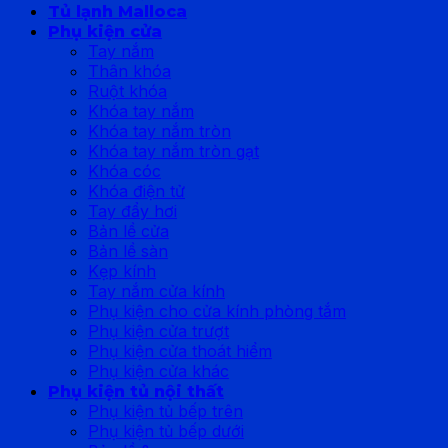
Tủ lạnh Malloca
Phụ kiện cửa
Tay nắm
Thân khóa
Ruột khóa
Khóa tay nắm
Khóa tay nắm tròn
Khóa tay nắm tròn gạt
Khóa cóc
Khóa điện tử
Tay đẩy hơi
Bản lề cửa
Bản lề sàn
Kẹp kính
Tay nắm cửa kính
Phụ kiện cho cửa kính phòng tắm
Phụ kiện cửa trượt
Phụ kiện cửa thoát hiểm
Phụ kiện cửa khác
Phụ kiện tủ nội thất
Phụ kiện tủ bếp trên
Phụ kiện tủ bếp dưới