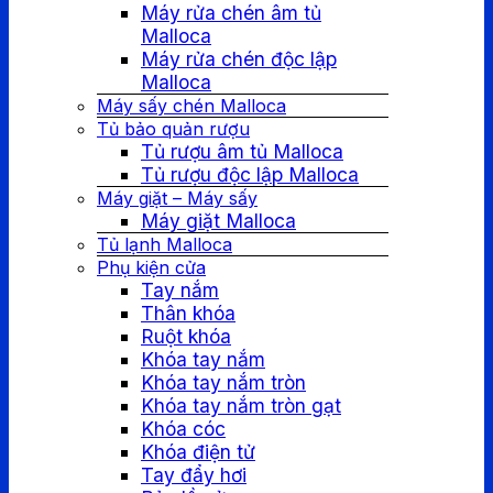
Máy rửa chén âm tủ
Malloca
Máy rửa chén độc lập
Malloca
Máy sấy chén Malloca
Tủ bảo quản rượu
Tủ rượu âm tủ Malloca
Tủ rượu độc lập Malloca
Máy giặt – Máy sấy
Máy giặt Malloca
Tủ lạnh Malloca
Phụ kiện cửa
Tay nắm
Thân khóa
Ruột khóa
Khóa tay nắm
Khóa tay nắm tròn
Khóa tay nắm tròn gạt
Khóa cóc
Khóa điện tử
Tay đẩy hơi