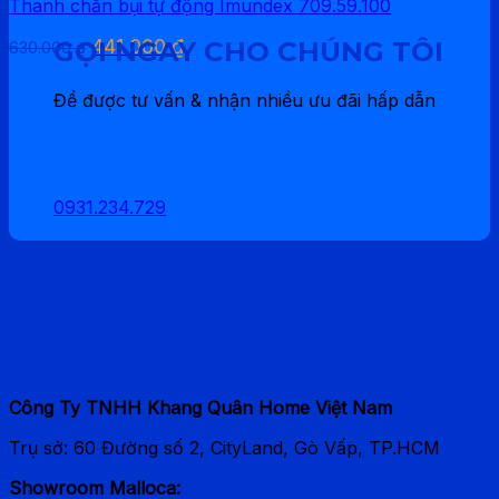
Thanh chắn bụi tự động Imundex 709.59.100
350.000 ₫.
là:
245.000 ₫.
Giá
Giá
GỌI NGAY CHO CHÚNG TÔI
441.000
₫
630.000
₫
gốc
hiện
là:
tại
Để được tư vấn & nhận nhiều ưu đãi hấp dẫn
630.000 ₫.
là:
441.000 ₫.
0931.234.729
Malloca Home
Phân Phối Thiết bị Malloca Chính Hãng
Công Ty TNHH Khang Quân Home Việt Nam
Trụ sở: 60 Đường số 2, CityLand, Gò Vấp, TP.HCM
Showroom Malloca: