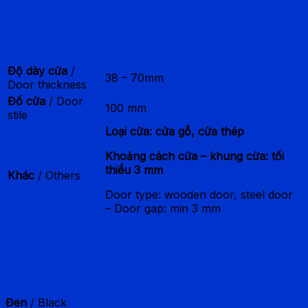
THIẾT KẾ CỬA THÍCH HỢP / DOOR DIMENSIONS
Độ dày cửa
/
38 – 70mm
Door thickness
Đố cửa
/ Door
100 mm
stile
Loại cửa: cửa gỗ, cửa thép
Khoảng cách cửa – khung cửa: tối
thiểu 3 mm
Khác
/ Others
Door type: wooden door, steel door
– Door gap: min 3 mm
TÙY CHỌN MÀU SẮC / COLOR OPTION
Đen
/ Black