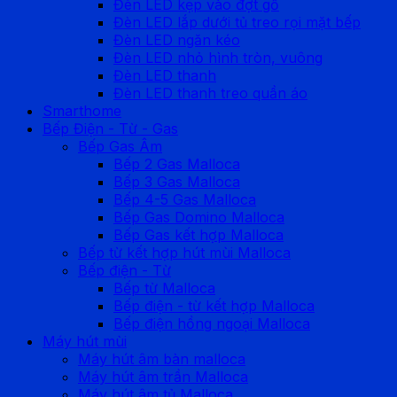
Đèn LED kẹp vào đợt gỗ
Đèn LED lắp dưới tủ treo rọi mặt bếp
Đèn LED ngăn kéo
Đèn LED nhỏ hình tròn, vuông
Đèn LED thanh
Đèn LED thanh treo quần áo
Smarthome
Bếp Điện - Từ - Gas
Bếp Gas Âm
Bếp 2 Gas Malloca
Bếp 3 Gas Malloca
Bếp 4-5 Gas Malloca
Bếp Gas Domino Malloca
Bếp Gas kết hợp Malloca
Bếp từ kết hợp hút mùi Malloca
Bếp điện - Từ
Bếp từ Malloca
Bếp điện - từ kết hợp Malloca
Bếp điện hồng ngoại Malloca
Máy hút mùi
Máy hút âm bàn malloca
Máy hút âm trần Malloca
Máy hút âm tủ Malloca