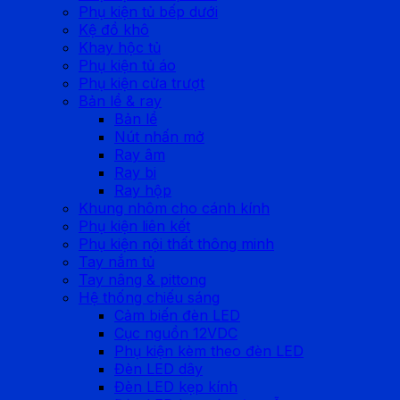
Phụ kiện tủ bếp dưới
Kệ đồ khô
Khay hộc tủ
Phụ kiện tủ áo
Phụ kiện cửa trượt
Bản lề & ray
Bản lề
Nút nhấn mở
Ray âm
Ray bi
Ray hộp
Khung nhôm cho cánh kính
Phụ kiện liên kết
Phụ kiện nội thất thông minh
Tay nắm tủ
Tay nâng & pittong
Hệ thống chiếu sáng
Cảm biến đèn LED
Cục nguồn 12VDC
Phụ kiện kèm theo đèn LED
Đèn LED dây
Đèn LED kẹp kính