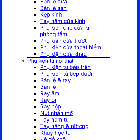
Bản lề cửa
Bản lề sàn
Kẹp kính
Tay nắm cửa kính
Phụ kiện cho cửa kính
phòng tắm
Phụ kiện cửa trượt
Phụ kiện cửa thoát hiểm
Phụ kiện cửa khác
Phụ kiện tủ nội thất
Phụ kiện tủ bếp trên
Phụ kiện tủ bếp dưới
Bản lề & ray
Bản lề
Ray âm
Ray bi
Ray hộp
Nút nhấn mở
Tay nắm tủ
Tay nâng & pittong
Khay hộc tủ
Kệ đồ khô