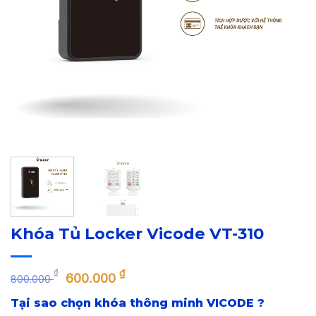
Khóa Tủ Locker Vicode VT-310
Giá
Giá
₫
₫
600.000
800.000
gốc
hiện
Tại sao chọn khóa thông minh VICODE ?
là:
tại