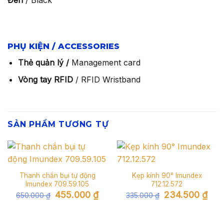
Đen
/ Black
PHỤ KIỆN / ACCESSORIES
Thẻ quản lý /
Management card
Vòng tay RFID
/ RFID Wristband
SẢN PHẨM TƯƠNG TỰ
Thanh chắn bụi tự động
Kẹp kính 90° Imundex
Imundex 709.59.105
712.12.572
Giá
Giá
Giá
Giá
455.000
₫
234.500
₫
650.000
₫
335.000
₫
gốc
hiện
gốc
hiện
là:
tại
là:
tại
650.000 ₫.
là:
335.000 ₫.
là:
455.000 ₫.
234.5