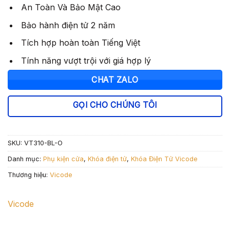
800.000 ₫.
là:
An Toàn Và Bảo Mật Cao
600.000 ₫.
Bảo hành điện tử 2 năm
Tích hợp hoàn toàn Tiếng Việt
Tính năng vượt trội với giá hợp lý
CHAT ZALO
GỌI CHO CHÚNG TÔI
SKU:
VT310-BL-O
Danh mục:
Phụ kiện cửa
,
Khóa điện tử
,
Khóa Điện Tử Vicode
Thương hiệu:
Vicode
Vicode