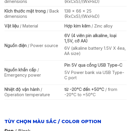
dimensions
(RxCxS)/(WxHxD)
Kích thước mặt trong
/ Back
138 x 66 x 25
dimensions
(RxCxS)/(WxHxD)
Vật liệu
/ Material
Hợp kim kẽm
/ Zinc alloy
6V (4 viên pin alkaline, loại
1,5V, cỡ AA)
Nguồn điện
/ Power source
6V (alkaline battery 1.5V X 4ea,
AA size)
Pin 5V qua cổng USB Type-C
Nguồn khẩn cấp
/
5V Power bank via USB Type-
Emergency power
C port
Nhiệt độ vận hành
/
từ -20°C đến +50°C
/ from
Operation temperature
-20°C to +50°C
TÙY CHỌN MÀU SẮC / COLOR OPTION