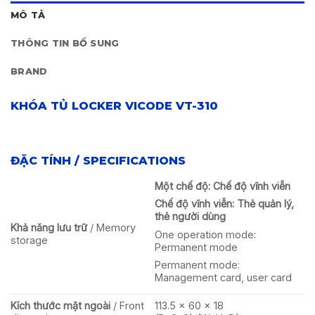
MÔ TẢ
THÔNG TIN BỔ SUNG
BRAND
KHÓA TỦ LOCKER VICODE VT-310
ĐẶC TÍNH / SPECIFICATIONS
Một chế độ: Chế độ vĩnh viễn
Chế độ vĩnh viễn: Thẻ quản lý,
thẻ người dùng
Khả năng lưu trữ
/ Memory
One operation mode:
storage
Permanent mode
Permanent mode:
Management card, user card
Kích thước mặt ngoài
/ Front
113.5 x 60 x 18