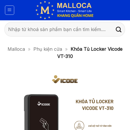
Bỏ
qua
nội
dung
Tìm
kiếm:
Malloca
»
Phụ kiện cửa
»
Khóa Tủ Locker Vicode
VT-310