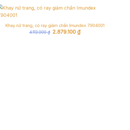
Khay nữ trang, có ray giảm chấn Imundex 7904001
Giá
Giá
2.879.100
₫
4.113.000
₫
gốc
hiện
là:
tại
4.113.000 ₫.
là:
2.879.100 ₫.