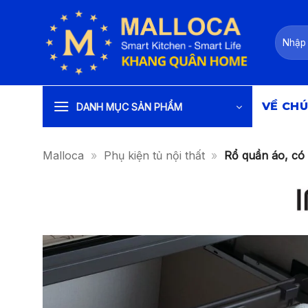
Bỏ
qua
Tìm
nội
kiếm:
dung
VỀ CHÚ
DANH MỤC SẢN PHẨM
Malloca
»
Phụ kiện tủ nội thất
»
Rổ quần áo, có