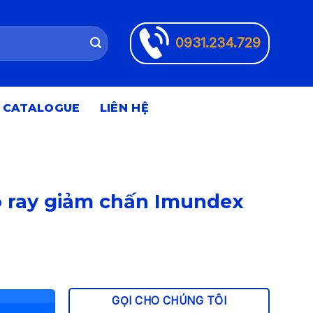
0931.234.729
CATALOGUE
LIÊN HỆ
ó ray giảm chấn Imundex
á
ện
i
GỌI CHO CHÚNG TÔI