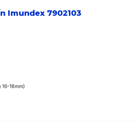
hấn Imundex 7902103
g 16-18mm)