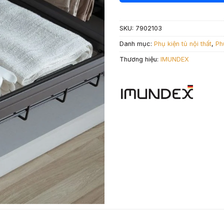
2.785.000 
là
1.
SKU:
7902103
Danh mục:
Phụ kiện tủ nội thất
,
Ph
Thương hiệu:
IMUNDEX