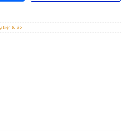
₫.
:
949.500 ₫.
ụ kiện tủ áo