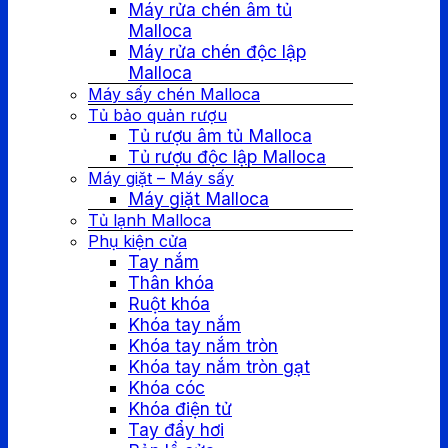
Máy rửa chén âm tủ
Malloca
Máy rửa chén độc lập
Malloca
Máy sấy chén Malloca
Tủ bảo quản rượu
Tủ rượu âm tủ Malloca
Tủ rượu độc lập Malloca
Máy giặt – Máy sấy
Máy giặt Malloca
Tủ lạnh Malloca
Phụ kiện cửa
Tay nắm
Thân khóa
Ruột khóa
Khóa tay nắm
Khóa tay nắm tròn
Khóa tay nắm tròn gạt
Khóa cóc
Khóa điện tử
Tay đẩy hơi