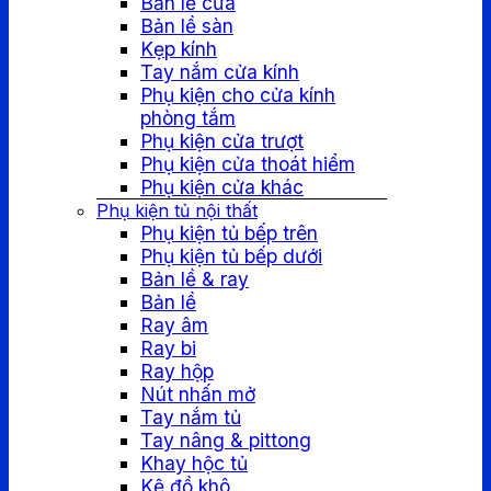
Bản lề cửa
Bản lề sàn
Kẹp kính
Tay nắm cửa kính
Phụ kiện cho cửa kính
phòng tắm
Phụ kiện cửa trượt
Phụ kiện cửa thoát hiểm
Phụ kiện cửa khác
Phụ kiện tủ nội thất
Phụ kiện tủ bếp trên
Phụ kiện tủ bếp dưới
Bản lề & ray
Bản lề
Ray âm
Ray bi
Ray hộp
Nút nhấn mở
Tay nắm tủ
Tay nâng & pittong
Khay hộc tủ
Kệ đồ khô