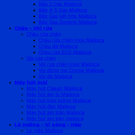
Bếp 3 Gas Malloca
Bếp 4-5 Gas Malloca
Bếp Gas kết hợp Malloca
Bếp Gas Domino Malloca
Chậu – Vòi rửa
Chậu rửa chén
Chậu rửa chén Inox Malloca
Chậu đá Malloca
Chậu rửa ECO Malloca
Vòi rửa chén
Vòi rửa chén Inox Malloca
Vòi đồng mạ Crome Malloca
Vòi đá Malloca
Máy hút mùi
Máy hút Classic Malloca
Máy hút âm tủ Malloca
Máy hút treo tường Malloca
Máy hút đảo Malloca
Máy hút âm trần Malloca
Máy hút âm bàn malloca
Lò nướng – Vi sóng – Hấp
Lò Hấp Malloca