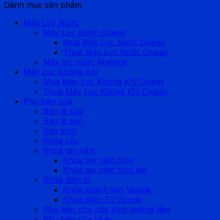
Danh mục sản phẩm
Máy Lọc Nước
Máy Lọc Nước Coway
Mua Máy Lọc Nước Coway
Thuê Máy Lọc Nước Coway
Máy lọc nước Malloca
Máy Lọc Không Khí
Mua Máy Lọc Không Khí Coway
Thuê Máy Lọc Không Khí Coway
Phụ kiện cửa
Bản lề cửa
Bản lề sàn
Kẹp kính
Khóa cóc
Khóa tay nắm
Khóa tay nắm tròn
Khóa tay nắm tròn gạt
Khóa điện tử
Khóa khách sạn Vicode
Khóa Điện Tử Vicode
Phụ kiện cho cửa kính phòng tắm
Phụ kiện cửa khác