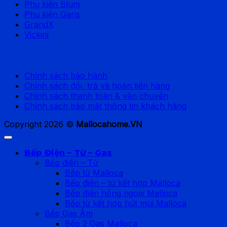
Phụ kiện Blum
Phụ kiện Garis
GrandX
Vickini
Chính sách hỗ trợ
Chính sách bảo hành
Chính sách đổi, trả và hoàn tiền hàng
Chính sách thanh toán & vận chuyển
Chính sách bảo mật thông tin khách hàng
Copyright 2026 ©
Mallocahome.VN
Bếp Điện – Từ – Gas
Bếp điện – Từ
Bếp từ Malloca
Bếp điện – từ kết hợp Malloca
Bếp điện hồng ngoại Malloca
Bếp từ kết hợp hút mùi Malloca
Bếp Gas Âm
Bếp 2 Gas Malloca