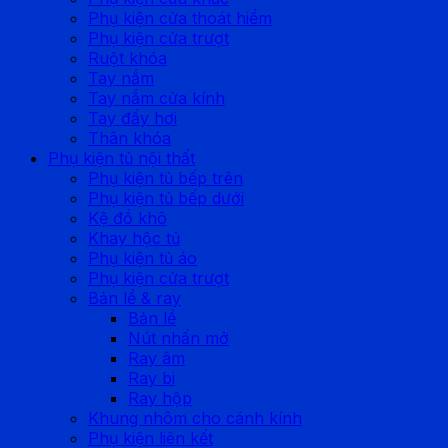
Phụ kiện cửa thoát hiểm
Phụ kiện cửa trượt
Ruột khóa
Tay nắm
Tay nắm cửa kính
Tay đẩy hơi
Thân khóa
Phụ kiện tủ nội thất
Phụ kiện tủ bếp trên
Phụ kiện tủ bếp dưới
Kệ đồ khô
Khay hộc tủ
Phụ kiện tủ áo
Phụ kiện cửa trượt
Bản lề & ray
Bản lề
Nút nhấn mở
Ray âm
Ray bi
Ray hộp
Khung nhôm cho cánh kính
Phụ kiện liên kết