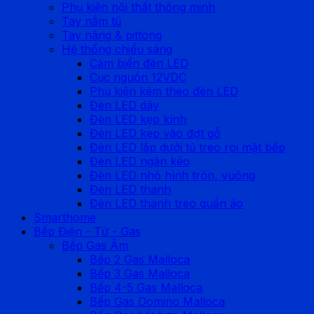
Phụ kiện nội thất thông minh
Tay nắm tủ
Tay nâng & pittong
Hệ thống chiếu sáng
Cảm biến đèn LED
Cục nguồn 12VDC
Phụ kiện kèm theo đèn LED
Đèn LED dây
Đèn LED kẹp kính
Đèn LED kẹp vào đợt gỗ
Đèn LED lắp dưới tủ treo rọi mặt bếp
Đèn LED ngăn kéo
Đèn LED nhỏ hình tròn, vuông
Đèn LED thanh
Đèn LED thanh treo quần áo
Smarthome
Bếp Điện - Từ - Gas
Bếp Gas Âm
Bếp 2 Gas Malloca
Bếp 3 Gas Malloca
Bếp 4-5 Gas Malloca
Bếp Gas Domino Malloca