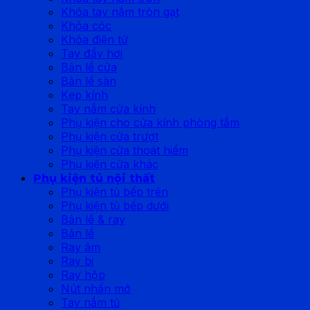
Khóa tay nắm tròn gạt
Khóa cóc
Khóa điện tử
Tay đẩy hơi
Bản lề cửa
Bản lề sàn
Kẹp kính
Tay nắm cửa kính
Phụ kiện cho cửa kính phòng tắm
Phụ kiện cửa trượt
Phụ kiện cửa thoát hiểm
Phụ kiện cửa khác
Phụ kiện tủ nội thất
Phụ kiện tủ bếp trên
Phụ kiện tủ bếp dưới
Bản lề & ray
Bản lề
Ray âm
Ray bi
Ray hộp
Nút nhấn mở
Tay nắm tủ