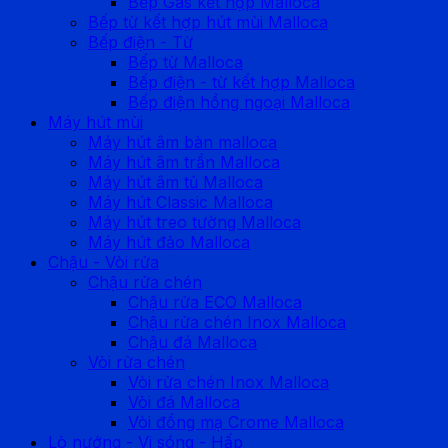
Bếp Gas kết hợp Malloca
Bếp từ kết hợp hút mùi Malloca
Bếp điện - Từ
Bếp từ Malloca
Bếp điện - từ kết hợp Malloca
Bếp điện hồng ngoại Malloca
Máy hút mùi
Máy hút âm bàn malloca
Máy hút âm trần Malloca
Máy hút âm tủ Malloca
Máy hút Classic Malloca
Máy hút treo tường Malloca
Máy hút đảo Malloca
Chậu - Vòi rửa
Chậu rửa chén
Chậu rửa ECO Malloca
Chậu rửa chén Inox Malloca
Chậu đá Malloca
Vòi rửa chén
Vòi rửa chén Inox Malloca
Vòi đá Malloca
Vòi đồng mạ Crome Malloca
Lò nướng - Vi sóng - Hấp