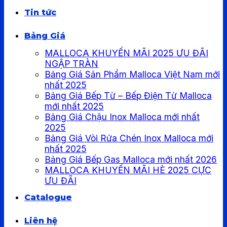
Tin tức
Bảng Giá
MALLOCA KHUYẾN MÃI 2025 ƯU ĐÃI
NGẬP TRÀN
Bảng Giá Sản Phẩm Malloca Việt Nam mới
nhất 2025
Bảng Giá Bếp Từ – Bếp Điện Từ Malloca
mới nhất 2025
Bảng Giá Chậu Inox Malloca mới nhất
2025
Bảng Giá Vòi Rửa Chén Inox Malloca mới
nhất 2025
Bảng Giá Bếp Gas Malloca mới nhất 2026
MALLOCA KHUYẾN MÃI HÈ 2025 CỰC
ƯU ĐÃI
Catalogue
Liên hệ