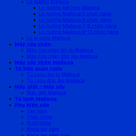
Lò nướng Malloca
Lò nướng kết hợp Malloca
Lò nướng Malloca 5 chức năng
Lò nướng Malloca 6 chức năng
Lò nướng Malloca 7-8 chức năng
Lò nướng Malloca 9-13 chức năng
Lò vi sóng Malloca
Máy rửa chén
Máy rửa chén âm tủ Malloca
Máy rửa chén độc lập Malloca
Máy sấy chén Malloca
Tủ bảo quản rượu
Tủ rượu âm tủ Malloca
Tủ rượu độc lập Malloca
Máy giặt – Máy sấy
Máy giặt Malloca
Tủ lạnh Malloca
Phụ kiện cửa
Tay nắm
Thân khóa
Ruột khóa
Khóa tay nắm
Khóa tay nắm tròn