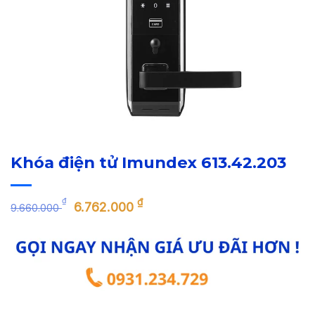
Khóa điện tử Imundex 613.42.203
Giá
Giá
₫
₫
6.762.000
9.660.000
gốc
hiện
là:
tại
9.660.000 ₫.
là:
6.762.000 ₫.