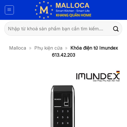
Bỏ
qua
nội
dung
Tìm
kiếm:
Malloca
»
Phụ kiện cửa
»
Khóa điện tử Imundex
613.42.203