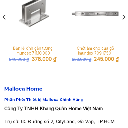
Bản lề kính gắn tường
Chốt âm cho cửa gỗ
Imundex 711.10.300
Imundex 709.17.501
Giá
Giá
Giá
Giá
378.000
₫
245.000
₫
540.000
₫
350.000
₫
gốc
hiện
gốc
hiện
là:
tại
là:
tại
540.000 ₫.
là:
350.000 ₫.
là:
500 ₫.
378.000 ₫.
245.
Malloca Home
Phân Phối Thiết bị Malloca Chính Hãng
Công Ty TNHH Khang Quân Home Việt Nam
Trụ sở: 60 Đường số 2, CityLand, Gò Vấp, TP.HCM